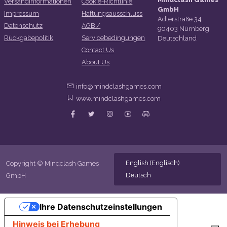
Versandinformationen
Cookie-Richtlinie
GmbH
Impressum
Haftungsausschluss
Adlerstraße 34
Datenschutz
AGB /
90403 Nürnberg
Rückgabepolitik
Servicebedingungen
Deutschland
Contact Us
About Us
info@mindclashgames.com
www.mindclashgames.com
English
(
Englisch
)
Copyright © Mindclash Games
Deutsch
GmbH
Ihre Datenschutzeinstellungen
Hinweis bei Erhebung