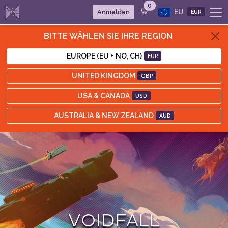
0
EU
Anmelden
EUR
BITTE WÄHLEN SIE IHRE REGION
EUROPE (EU + NO, CH)
EUR
UNITED KINGDOM
GBP
USA & CANADA
USD
AUSTRALIA & NEW ZEALAND
AUD
VOIDFALL